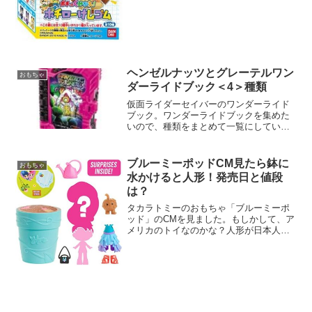
ジャパンで水曜午後5時から放送していま
す。番組内では発明キットがアマゾンか
らお家...
ヘンゼルナッツとグレーテルワン
おもちゃ
ダーライドブック＜4＞種類
仮面ライダーセイバーのワンダーライド
ブック。ワンダーライドブックを集めた
いので、種類をまとめて一覧にしていま
す。おもちゃの発売日や音声などを書き
ました。下に進むほど、古い情報になる
ようにしています。ライドブックを全部
ブルーミーポッドCM見たら鉢に
おもちゃ
載せると長くなりますので、いくつかに
水かけると人形！発売日と値段
分けて掲載しています。このページはパ
は？
ート4です。
タカラトミーのおもちゃ「ブルーミーポ
ッド」のCMを見ました。もしかして、ア
メリカのトイなのかな？人形が日本人で
はない感じ。植木鉢（ポット）みたいな
容器。その上からじょうろで水をかける
と人形が登場！ドールにつけるアクセサ
リーなども付いていて面...