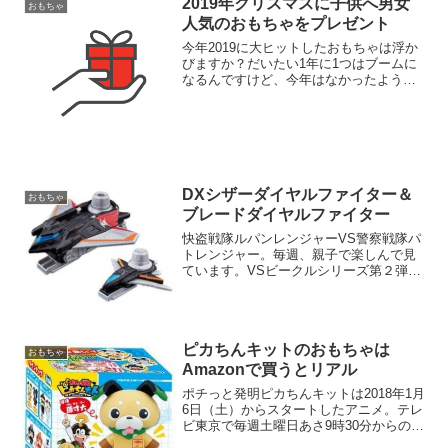
2019年クリスマスに子供へ男女
おもちゃ
人気のおもちゃをプレゼント
今年2019に大ヒットしたおもちゃは浮か
びますか？だいたい1年に1つはブームに
なるんですけど、今年はなかったよう
な・・・。でも、2019年はスマホゲーム
の・ドラクエウォーク・マリオカートが
流行りました。マリオカート、ドラクエ
は親世代もやって...
DXシザーダイヤルファイター＆
おもちゃ
ブレードダイヤルファイター
快盗戦隊ルパンレンジャーVS警察戦隊パ
トレンジャー。毎週、親子で楽しんで見
ています。VSビークルシリーズ第２弾が
3種類登場しました！合体させるとルパン
カイザーサイクロン、ルパンカイザーナ
イトが完成します。DXシザーダイヤルフ
ァイター＆ブレー...
ピカちんキットのおもちゃは
おもちゃ
Amazonで買うとリアル
ポチっと発明ピカちんキットは2018年1月
6日（土）からスタートしたアニメ。テレ
ビ東京で毎週土曜日あさ9時30分からの30
分番組。関東ローカルの番組ですが、BS