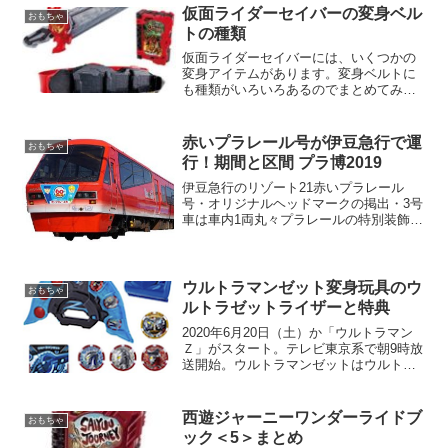
仮面ライダーセイバーの変身ベル
おもちゃ
トの種類
仮面ライダーセイバーには、いくつかの
変身アイテムがあります。変身ベルトに
も種類がいろいろあるのでまとめてみま
した。
赤いプラレール号が伊豆急行で運
おもちゃ
行！期間と区間 プラ博2019
伊豆急行のリゾート21赤いプラレール
号・オリジナルヘッドマークの掲出・3号
車は車内1両丸々プラレールの特別装飾・
プラレールのキャラクター「てっちゃ
ん」による一部区間のみ車内放送赤いプ
ラレール号の期間と区間とプラレール博
2019情報。
ウルトラマンゼット変身玩具のウ
おもちゃ
ルトラゼットライザーと特典
2020年6月20日（土）か「ウルトラマン
Ｚ」がスタート。テレビ東京系で朝9時放
送開始。ウルトラマンゼットはウルトラ
マンゼロの弟子。ちなみにウルトラマン
ゼロはウルトラセブンの息子です。ウル
トラマンゼロで登場するおもちゃを紹介
西遊ジャーニーワンダーライドブ
おもちゃ
します。ウルトラゼットライザー（変身
ック＜5＞まとめ
するときのアイテム）など。