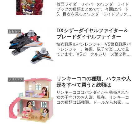
仮面ライダーセイバーのワンダーライド
ブックの種類まとめです。今回はパート
5。目次を見るとワンダーライドブックが
書いてあります。発売日、価格、音声な
どを掲載中。
DXシザーダイヤルファイター＆
おもちゃ
ブレードダイヤルファイター
快盗戦隊ルパンレンジャーVS警察戦隊パ
トレンジャー。毎週、親子で楽しんで見
ています。VSビークルシリーズ第２弾が
3種類登場しました！合体させるとルパン
カイザーサイクロン、ルパンカイザーナ
イトが完成します。DXシザーダイヤルフ
ァイター＆ブレー...
リンキーココの種類、ハウスや人
クリスマス
形をすべて買うと総額は
リンキーココはバンダイから発売された
女の子向けのお人形。現在、リンキーコ
コの種類は16種類。ドールからお家、生
活用品までそろっています。リンキーコ
コを全種類買ったらいくらになるか？総
額 287,512円でした。（定価計算）最安
値は＞＞＞リン...