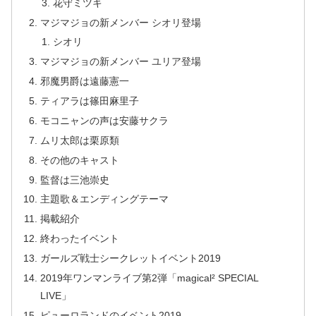
花守ミツキ
マジマジョの新メンバー シオリ登場
シオリ
マジマジョの新メンバー ユリア登場
邪魔男爵は遠藤憲一
ティアラは篠田麻里子
モコニャンの声は安藤サクラ
ムリ太郎は栗原類
その他のキャスト
監督は三池崇史
主題歌＆エンディングテーマ
掲載紹介
終わったイベント
ガールズ戦士シークレットイベント2019
2019年ワンマンライブ第2弾「magical² SPECIAL
LIVE」
ピューロランドのイベント2019