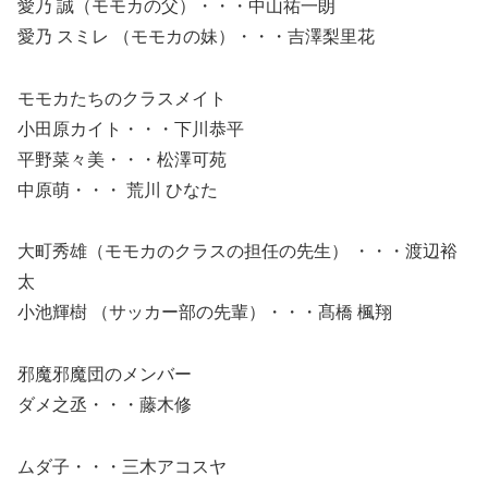
愛乃 誠（モモカの父）・・・中山祐一朗
愛乃 スミレ （モモカの妹）・・・吉澤梨里花
モモカたちのクラスメイト
小田原カイト・・・下川恭平
平野菜々美・・・松澤可苑
中原萌・・・ 荒川 ひなた
大町秀雄（モモカのクラスの担任の先生） ・・・渡辺裕
太
小池輝樹 （サッカー部の先輩）・・・髙橋 楓翔
邪魔邪魔団のメンバー
ダメ之丞・・・藤木修
ムダ子・・・三木アコスヤ