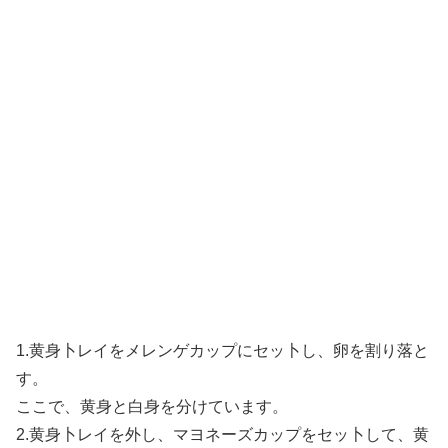
1.黄身卜レイをメレンゲカップにセッ卜し、卵を割り落と
す。
ここで、黄身と白身を分けています。
2.黄身卜レイを外し、マヨネーズカップをセッ卜して、黄