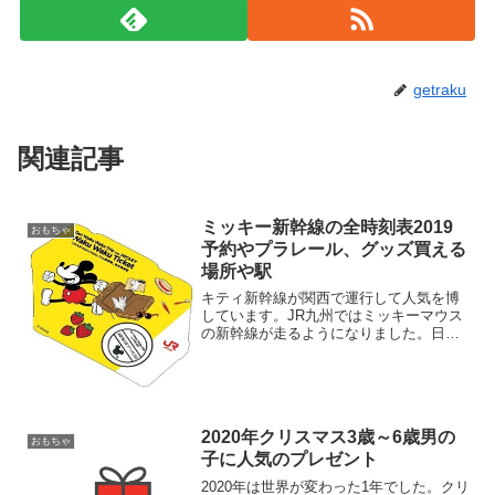
getraku
関連記事
ミッキー新幹線の全時刻表2019
おもちゃ
予約やプラレール、グッズ買える
場所や駅
キティ新幹線が関西で運行して人気を博
しています。JR九州ではミッキーマウス
の新幹線が走るようになりました。日程
や時刻表を確認してミッキー新幹線に乗
りましょう♪～JR九州 Waku Waku Trip
新幹線～ミッキーマウスのスクリーンデ
ビュ...
2020年クリスマス3歳～6歳男の
おもちゃ
子に人気のプレゼント
2020年は世界が変わった1年でした。クリ