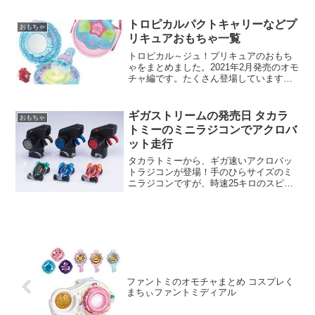
トロピカルパクトキャリーなどプ
おもちゃ
リキュアおもちゃ一覧
トロピカル～ジュ！プリキュアのおもち
ゃをまとめました。2021年2月発売のオモ
チャ編です。たくさん登場していますの
で、ざっくり一覧にしています。Amazon
と楽天の価格も表示してみました。
ギガストリームの発売日 タカラ
おもちゃ
トミーのミニラジコンでアクロバ
ット走行
タカラトミーから、ギガ速いアクロバッ
トラジコンが登場！手のひらサイズのミ
ニラジコンですが、時速25キロのスピー
ドで出て、360度コントロールなので、自
由自在に走行できます。コントロールは
デジタルプロモーションという方式。快
適な操作性。トリガ...
ファントミのオモチャまとめ コスプレく
まちぃファントミディアル