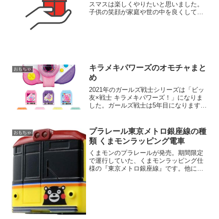
スマスは楽しくやりたいと思いました。
子供の笑顔が家庭や世の中を良くしてく
れる。3歳～6歳男の子に人気のクリスマ
スプレゼント。2020年に流行ったおもち
ゃ。
キラメキパワーズのオモチャまと
おもちゃ
め
2021年のガールズ戦士シリーズは「ビッ
友×戦士 キラメキパワーズ！」になりま
した。ガールズ戦士は5年目になります。
2021年7月11日（日）あさ9じスタート。
キラメキパワーズのオモチャまとめを掲
載します。最安値も探してみました。
プラレール東京メトロ銀座線の種
おもちゃ
類 くまモンラッピング電車
くまモンのプラレールが発売。期間限定
で運行していた、くまモンラッピング仕
様の『東京メトロ銀座線』です。他にも
プラレールの東京メトロ銀座線があるの
でまとめました。くまモンバージョンの
熊本電鉄もあります。＊レールは付属し
ていませんので、お気をつ...