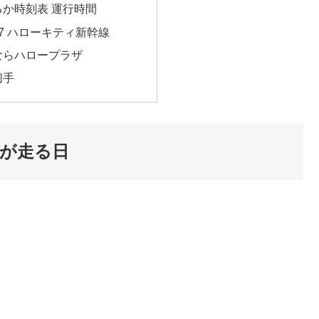
か時刻表 運行時間
07 ハローキティ新幹線
ならハロープラザ
切手
線が走る日