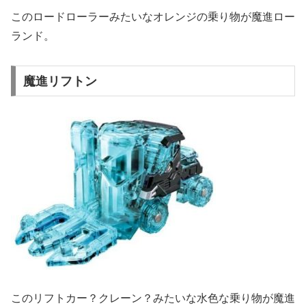
このロードローラーみたいなオレンジの乗り物が魔進ロー
ランド。
魔進リフトン
このリフトカー？クレーン？みたいな水色な乗り物が魔進