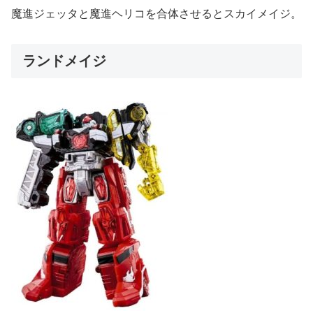
魔進ジェッタと魔進ヘリコを合体させるとスカイメイジ。
ランドメイジ