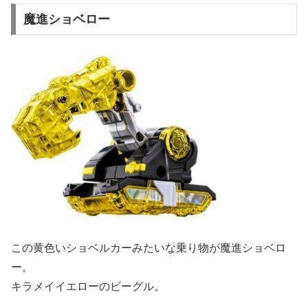
魔進ショベロー
この黄色いショベルカーみたいな乗り物が魔進ショベロ
ー。
キラメイイエローのビーグル。