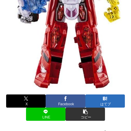
X
Facebook
はてブ
LINE
コピー