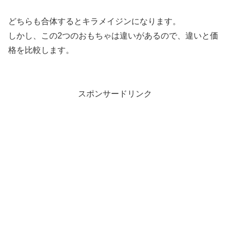
どちらも合体するとキラメイジンになります。
しかし、この2つのおもちゃは違いがあるので、違いと価
格を比較します。
スポンサードリンク