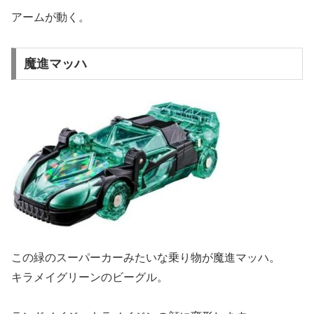
アームが動く。
魔進マッハ
この緑のスーパーカーみたいな乗り物が魔進マッハ。
キラメイグリーンのビーグル。