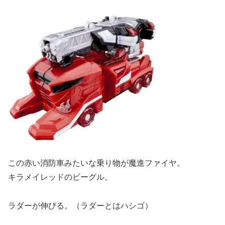
この赤い消防車みたいな乗り物が魔進ファイヤ。
キラメイレッドのビーグル。
ラダーが伸びる。（ラダーとはハシゴ）