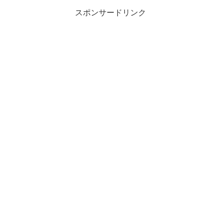
スポンサードリンク