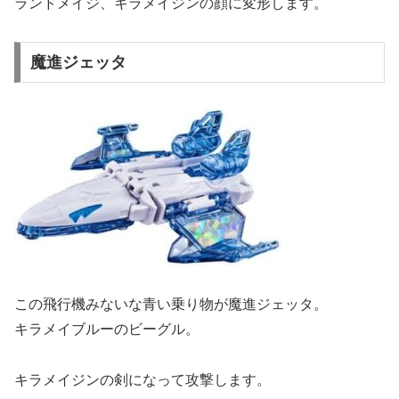
ランドメイジ、キラメイジンの顔に変形します。
魔進ジェッタ
この飛行機みないな青い乗り物が魔進ジェッタ。
キラメイブルーのビーグル。
キラメイジンの剣になって攻撃します。