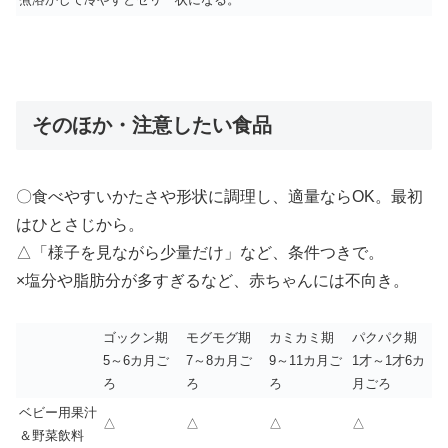
そのほか・注意したい食品
〇食べやすいかたさや形状に調理し、適量ならOK。最初
はひとさじから。
△「様子を見ながら少量だけ」など、条件つきで。
×塩分や脂肪分が多すぎるなど、赤ちゃんには不向き。
ゴックン期
モグモグ期
カミカミ期
パクパク期
5～6カ月ご
7～8カ月ご
9～11カ月ご
1才～1才6カ
ろ
ろ
ろ
月ごろ
ベビー用果汁
△
△
△
△
＆野菜飲料