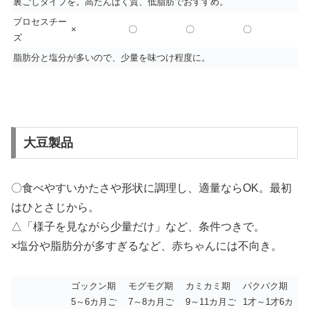
裏ごしタイプを。高たんぱく質、低脂肪でおすすめ。
プロセスチー
×
〇
〇
〇
ズ
脂肪分と塩分が多いので、少量を味つけ程度に。
大豆製品
〇食べやすいかたさや形状に調理し、適量ならOK。最初
はひとさじから。
△「様子を見ながら少量だけ」など、条件つきで。
×塩分や脂肪分が多すぎるなど、赤ちゃんには不向き。
ゴックン期
モグモグ期
カミカミ期
パクパク期
5～6カ月ご
7～8カ月ご
9～11カ月ご
1才～1才6カ