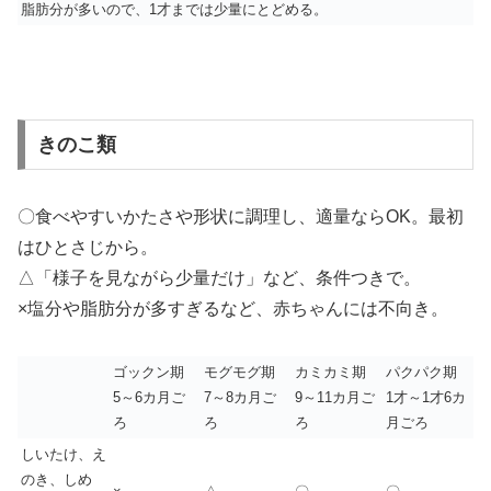
脂肪分が多いので、1才までは少量にとどめる。
きのこ類
〇食べやすいかたさや形状に調理し、適量ならOK。最初
はひとさじから。
△「様子を見ながら少量だけ」など、条件つきで。
×塩分や脂肪分が多すぎるなど、赤ちゃんには不向き。
ゴックン期
モグモグ期
カミカミ期
パクパク期
5～6カ月ご
7～8カ月ご
9～11カ月ご
1才～1才6カ
ろ
ろ
ろ
月ごろ
しいたけ、え
のき、しめ