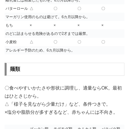
離乳食には精製したものを。6カ月以降から。
バターロール
△
〇
〇
〇
マーガリン使用のものは避けて。6カ月以降から。
もち
×
×
×
×
のどに詰まらせる危険があるので2才までは厳禁。
小麦粉
△
〇
〇
〇
アレルギー予防のため、6カ月以降から。
麺類
〇食べやすいかたさや形状に調理し、適量ならOK。最初
はひとさじから。
△「様子を見ながら少量だけ」など、条件つきで。
×塩分や脂肪分が多すぎるなど、赤ちゃんには不向き。
ゴックン期
モグモグ期
カミカミ期
パクパク期