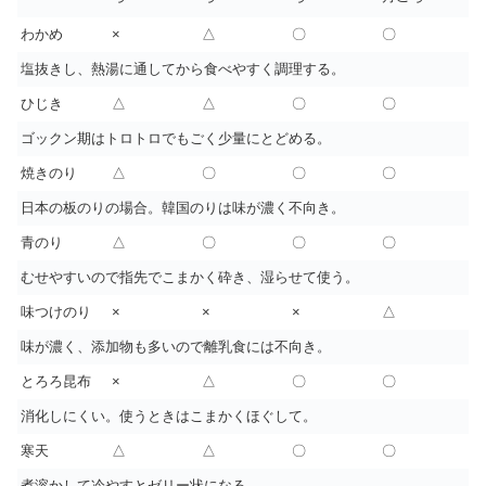
わかめ
×
△
〇
〇
塩抜きし、熱湯に通してから食べやすく調理する。
ひじき
△
△
〇
〇
ゴックン期はトロトロでもごく少量にとどめる。
焼きのり
△
〇
〇
〇
日本の板のりの場合。韓国のりは味が濃く不向き。
青のり
△
〇
〇
〇
むせやすいので指先でこまかく砕き、湿らせて使う。
味つけのり
×
×
×
△
味が濃く、添加物も多いので離乳食には不向き。
とろろ昆布
×
△
〇
〇
消化しにくい。使うときはこまかくほぐして。
寒天
△
△
〇
〇
煮溶かして冷やすとゼリー状になる。