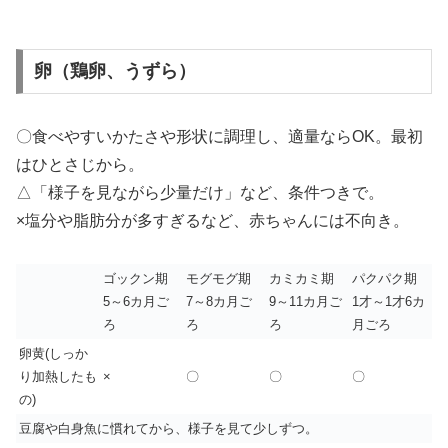
卵（鶏卵、うずら）
〇食べやすいかたさや形状に調理し、適量ならOK。最初
はひとさじから。
△「様子を見ながら少量だけ」など、条件つきで。
×塩分や脂肪分が多すぎるなど、赤ちゃんには不向き。
ゴックン期
モグモグ期
カミカミ期
パクパク期
5～6カ月ご
7～8カ月ご
9～11カ月ご
1才～1才6カ
ろ
ろ
ろ
月ごろ
卵黄(しっか
り加熱したも
×
〇
〇
〇
の)
豆腐や白身魚に慣れてから、様子を見て少しずつ。