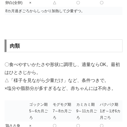
卵白(全卵)
×
△
〇
〇
8カ月過ぎごろからしっかり加熱して少量ずつ。
肉類
〇食べやすいかたさや形状に調理し、適量ならOK。最初
はひとさじから。
△「様子を見ながら少量だけ」など、条件つきで。
×塩分や脂肪分が多すぎるなど、赤ちゃんには不向き。
ゴックン期
モグモグ期
カミカミ期
パクパク期
5～6カ月ご
7～8カ月ご
9～11カ月ご
1才～1才6カ
ろ
ろ
ろ
月ごろ
鶏ささ身
×
〇
〇
〇