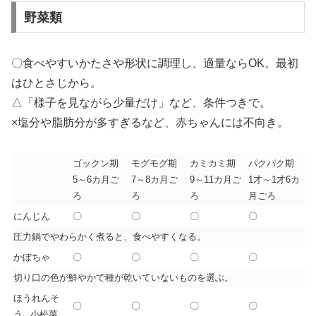
野菜類
〇食べやすいかたさや形状に調理し、適量ならOK。最初
はひとさじから。
△「様子を見ながら少量だけ」など、条件つきで。
×塩分や脂肪分が多すぎるなど、赤ちゃんには不向き。
ゴックン期
モグモグ期
カミカミ期
パクパク期
5～6カ月ご
7～8カ月ご
9～11カ月ご
1才～1才6カ
ろ
ろ
ろ
月ごろ
にんじん
〇
〇
〇
〇
圧力鍋でやわらかく煮ると、食べやすくなる。
かぼちゃ
〇
〇
〇
〇
切り口の色が鮮やかで種が乾いていないものを選ぶ。
ほうれんそ
〇
〇
〇
〇
う､ 小松菜