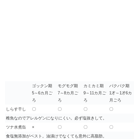
ゴックン期
モグモグ期
カミカミ期
パクパク期
5～6カ月ご
7～8カ月ご
9～11カ月ご
1才～1才6カ
ろ
ろ
ろ
月ごろ
しらす干し
〇
〇
〇
〇
稚魚なのでアレルゲンになりにくい。必ず塩抜きして。
ツナ水煮缶
×
〇
〇
〇
食塩無添加がベスト。油漬けでなくても意外に高脂肪。