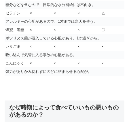
糖分などを含むので、日常的な水分補給には不向き。
ゼラチン
×
×
×
△
アレルギーの心配があるので、1才までは寒天を使う。
蜂蜜、黒糖
×
×
×
〇
ボツリヌス菌が混入している心配があり、1才過ぎから。
いりごま
×
×
×
×
吸い込んで気管に入る事故の心配がある。
こんにゃく
×
×
×
×
弾力がありかみ切れずにのどに詰まらせる心配が。
なぜ時期によって食べていいもの悪いもの
があるのか？