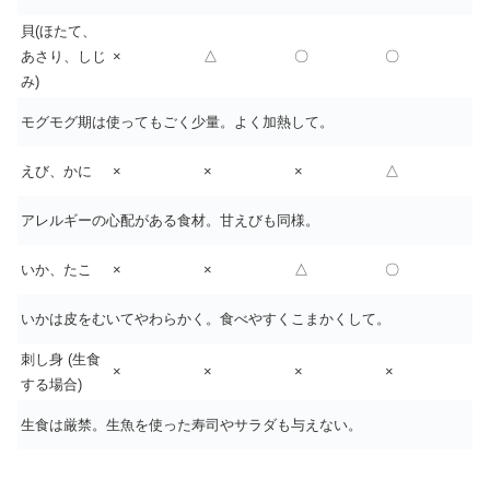
貝(ほたて、
あさり、しじ
×
△
〇
〇
み)
モグモグ期は使ってもごく少量。よく加熱して。
えび、かに
×
×
×
△
アレルギーの心配がある食材。甘えびも同様。
いか、たこ
×
×
△
〇
いかは皮をむいてやわらかく。食べやすくこまかくして。
刺し身 (生食
×
×
×
×
する場合)
生食は厳禁。生魚を使った寿司やサラダも与えない。