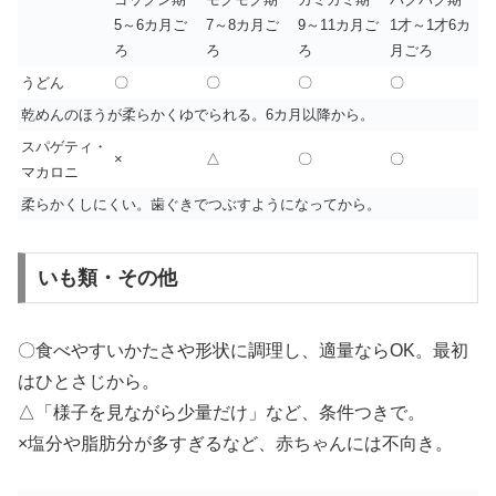
5～6カ月ご
7～8カ月ご
9～11カ月ご
1才～1才6カ
ろ
ろ
ろ
月ごろ
うどん
〇
〇
〇
〇
乾めんのほうが柔らかくゆでられる。6カ月以降から。
スパゲティ・
×
△
〇
〇
マカロニ
柔らかくしにくい。歯ぐきでつぶすようになってから。
いも類・その他
〇食べやすいかたさや形状に調理し、適量ならOK。最初
はひとさじから。
△「様子を見ながら少量だけ」など、条件つきで。
×塩分や脂肪分が多すぎるなど、赤ちゃんには不向き。