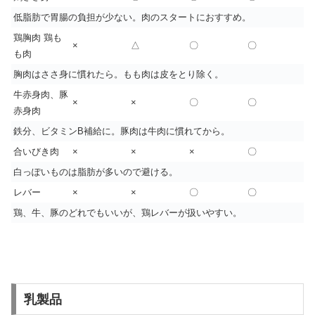
低脂肪で胃腸の負担が少ない。肉のスタートにおすすめ。
鶏胸肉 鶏も
×
△
〇
〇
も肉
胸肉はささ身に慣れたら。もも肉は皮をとり除く。
牛赤身肉、豚
×
×
〇
〇
赤身肉
鉄分、ビタミンB補給に。豚肉は牛肉に慣れてから。
合いびき肉
×
×
×
〇
白っぽいものは脂肪が多いので避ける。
レバー
×
×
〇
〇
鶏、牛、豚のどれでもいいが、鶏レバーが扱いやすい。
乳製品