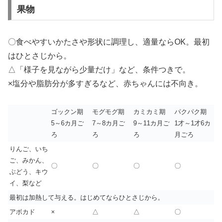
果物
〇食べやすいかたさや形状に調理し、適量ならOK。最初
はひとさじから。
△「様子を見ながら少量だけ」など、条件つきで。
×塩分や脂肪分が多すぎるなど、赤ちゃんには不向き。
ゴックン期
モグモグ期
カミカミ期
パクパク期
5～6カ月ご
7～8カ月ご
9～11カ月ご
1才～1才6カ
ろ
ろ
ろ
月ごろ
りんご、いち
ご、みかん、
〇
〇
〇
〇
ぶどう、キウ
イ、梨など
最初は加熱して与える。はじめてならひとさじから。
アボカド
×
△
△
〇