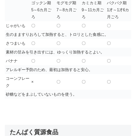
ゴックン期
モグモグ期
カミカミ期
パクパク期
5～6カ月ご
7～8カ月ご
9～11カ月ご
1才～1才6カ
ろ
ろ
ろ
月ごろ
じゃがいも
〇
〇
〇
〇
生のまますりおろして加熱すると、トロリとした食感に。
さつまいも
〇
〇
〇
〇
素材の甘みを引き出すには、ゆっくり加熱するとよい。
バナナ
〇
〇
〇
〇
アレルギー予防のため、最初は加熱すると安心。
コーンフレー
×
〇
〇
〇
ク
砂糖などをまぶしていないものを使う。
たんぱく質源食品