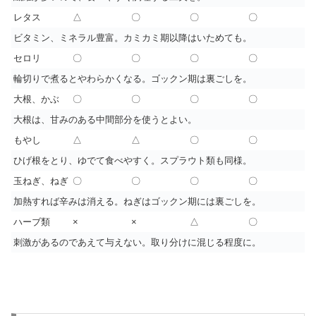
レタス
△
〇
〇
〇
ビタミン、ミネラル豊富。カミカミ期以降はいためても。
セロリ
〇
〇
〇
〇
輪切りで煮るとやわらかくなる。ゴックン期は裏ごしを。
大根、かぶ
〇
〇
〇
〇
大根は、甘みのある中間部分を使うとよい。
もやし
△
△
〇
〇
ひげ根をとり、ゆでて食べやすく。スプラウト類も同様。
玉ねぎ、ねぎ
〇
〇
〇
〇
加熱すれば辛みは消える。ねぎはゴックン期には裏ごしを。
ハーブ類
×
×
△
〇
刺激があるのであえて与えない。取り分けに混じる程度に。