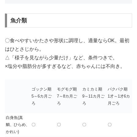
魚介類
〇食べやすいかたさや形状に調理し、適量ならOK。最初
はひとさじから。
△「様子を見ながら少量だけ」など、条件つきで。
×塩分や脂肪分が多すぎるなど、赤ちゃんには不向き。
ゴックン期
モグモグ期
カミカミ期
パクパク期
5～6カ月ご
7～8カ月ご
9～11カ月ご
1才～1才6カ
ろ
ろ
ろ
月ごろ
白身魚(真
鯛、ひらめ、
〇
〇
〇
〇
かれい)