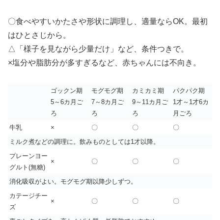
〇食べやすいかたさや形状に調理し、適量ならOK。最初
はひとさじから。
△「様子を見ながら少量だけ」など、条件つきで。
×塩分や脂肪分が多すぎるなど、赤ちゃんには不向き。
ゴックン期
モグモグ期
カミカミ期
パクパク期
5～6カ月ご
7～8カ月ご
9～11カ月ご
1才～1才6カ
ろ
ろ
ろ
月ごろ
牛乳
×
〇
〇
〇
ミルク煮などの調理に。飲みものとしては1才以降。
プレーンヨー
×
〇
〇
〇
グルト(無糖)
消化吸収がよい。モグモグ期以降少しずつ。
カテージチー
×
〇
〇
〇
ズ