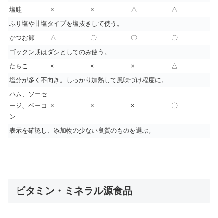
塩鮭
×
×
△
△
ふり塩や甘塩タイプを塩抜きして使う。
かつお節
△
〇
〇
〇
ゴックン期はダシとしてのみ使う。
たらこ
×
×
×
△
塩分が多く不向き。しっかり加熱して風味づけ程度に。
ハム、ソーセ
ージ、ベーコ
×
×
×
〇
ン
表示を確認し、添加物の少ない良質のものを選ぶ。
ビタミン・ミネラル源食品