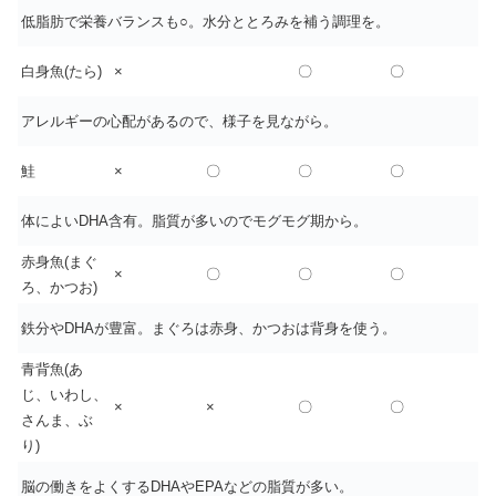
低脂肪で栄養バランスも○。水分ととろみを補う調理を。
白身魚(たら)
×
〇
〇
アレルギーの心配があるので、様子を見ながら。
鮭
×
〇
〇
〇
体によいDHA含有。脂質が多いのでモグモグ期から。
赤身魚(まぐ
×
〇
〇
〇
ろ、かつお)
鉄分やDHAが豊富。まぐろは赤身、かつおは背身を使う。
青背魚(あ
じ、いわし、
×
×
〇
〇
さんま、ぶ
り)
脳の働きをよくするDHAやEPAなどの脂質が多い。