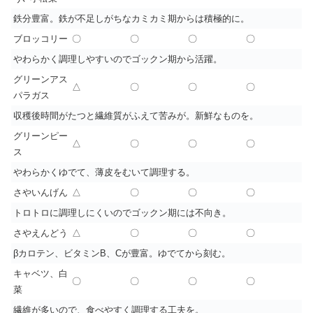
鉄分豊富。鉄が不足しがちなカミカミ期からは積極的に。
ブロッコリー
〇
〇
〇
〇
やわらかく調理しやすいのでゴックン期から活躍。
グリーンアス
△
〇
〇
〇
パラガス
収穫後時間がたつと繊維質がふえて苦みが。新鮮なものを。
グリーンピー
△
〇
〇
〇
ス
やわらかくゆでて、薄皮をむいて調理する。
さやいんげん
△
〇
〇
〇
トロトロに調理しにくいのでゴックン期には不向き。
さやえんどう
△
〇
〇
〇
βカロテン、ビタミンB、Cが豊富。ゆでてから刻む。
キャベツ、白
〇
〇
〇
〇
菜
繊維が多いので、食べやすく調理する工夫を。