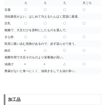
ろ
ろ
ろ
月ごろ
豆腐
〇
〇
〇
〇
消化吸収がよい。はじめて与えるたんぱく質源に最適。
豆乳
〇
〇
〇
〇
無糖で、大豆だけを原料にしたものを選んで。
きな粉
〇
〇
〇
〇
気管に吸い込む危険があるので、必ず温らせて使う。
納豆
×
〇
〇
〇
発酵作用で大豆そのものより栄養価が高い。
油揚げ
×
×
△
〇
奥歯がないと食べにくく、油抜きをしても油が多い。
加工品