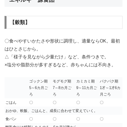
【穀類】
〇食べやすいかたさや形状に調理し、適量ならOK。最初
はひとさじから。
△「様子を見ながら少量だけ」など、条件つきで。
×塩分や脂肪分が多すぎるなど、赤ちゃんには不向き。
ゴックン期
モグモグ期
カミカミ期
パクパク期
5～6カ月ご
7～8カ月ご
9～11カ月ご
1才～1才6カ
ろ
ろ
ろ
月ごろ
ごはん
〇
〇
〇
〇
おかゆ、軟飯、ごはんと、成長に合わせて変えていく。
食パン
〇
〇
〇
〇